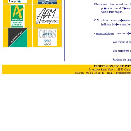
Classement fonctionnel ou 
pr�sentez les diff�rent
savoir faire acquis.
C.V. mixte : vous pr�sentez
indiquez bri�vement les e
-
autres rubriques
: centres d�i
Vos loisirs et
Vos activit�s a
Pratique de lan
PROFESSION SPORT AVE
5, espace Saint Marc - 12850 Onet 
Tel/Fax : 05 65 78 98 43 - email :
professions