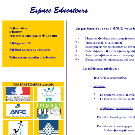
En partenariat avec l'ANPE vous tr
Pr�sentation
S'inscrire
Proposer sa candidature � une offre
1 -
Mettez en �vidence votre comp�tence pri
2 -
Visez la clart� et la lisibilit�.
R�diger un CV
3 -
Soyez pr�cis sur des missions ou des r
R�diger sa lettre de motivation
4 -
Parlez d�activit�s et de t�ches (plut�t
5 -
Soyez synth�tique et concis : une page 
Pr�parer un entretien d'embauche
6 -
Donnez toutes les informations qui v
Les diff�rentes rubriques :
-
�tat civil et coordonn�es
,
NOS PARTENAIRES associ�s
-
formation
,
*
Le dipl�me le plus �lev� 
*
La formation continue si ell
-
exp�rience professionnelle
,
Par ordre chronologique : du p
Par ordre anti-chronologique : 
la derni�re exp�rience