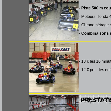
-
Piste 500 m co
- Moteurs Honda 
- Chronométrage 
-
Combinaisons 
- 13 € les 10 minu
- 12 € pour les en