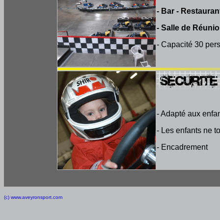
- Bar - Restaurant
- Salle de Réuni
- Capacité 30 per
- Adapté aux enfa
- Les enfants ne t
- Encadrement
(c) www.aveyronsport.com