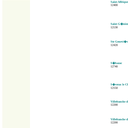
Saint Affrique
12400
Saint G�niez
12130
Ste Genevi�v
12420
S�bazac
12740
S�verac le C
12150
Villefranche 
12200
Villefranche 
12200