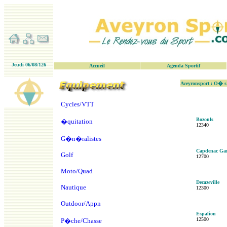
Jeudi 06/08/126
Accueil
Agenda Sportif
Aveyronsport : O� 
Cycles/VTT
Bozouls
�quitation
12340
G�n�ralistes
Capdenac Ga
Golf
12700
Moto/Quad
Decazeville
Nautique
12300
Outdoor/Appn
Espalion
12500
P�che/Chasse