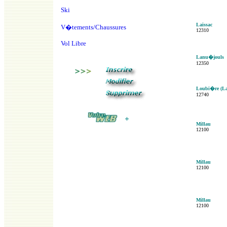
Ski
Laissac
V�tements/Chaussures
12310
Vol Libre
Lanu�jouls
12350
Loubi�re (L
12740
Millau
12100
Millau
12100
Millau
12100