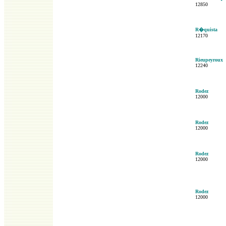
12850
R�quista
12170
Rieupeyroux
12240
Rodez
12000
Rodez
12000
Rodez
12000
Rodez
12000