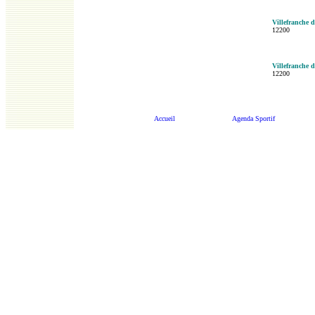
Villefranche 
12200
Villefranche 
12200
Accueil
Agenda Sportif